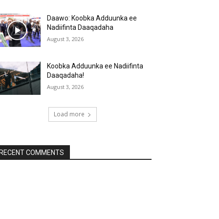
Daawo: Koobka Adduunka ee
Nadiifinta Daaqadaha
August 3, 2026
Koobka Adduunka ee Nadiifinta
Daaqadaha!
August 3, 2026
Load more
RECENT COMMENTS