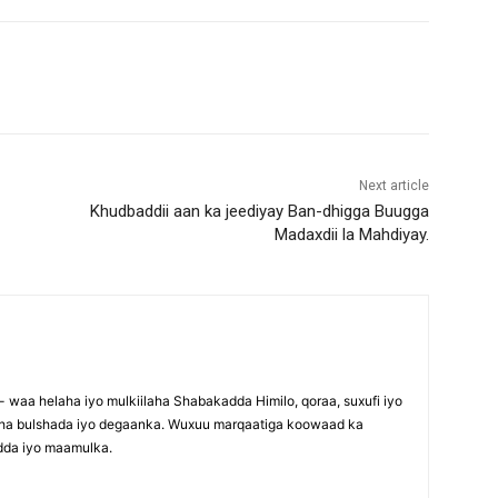
Next article
Khudbaddii aan ka jeediyay Ban-dhigga Buugga
Madaxdii la Mahdiyay.
waa helaha iyo mulkiilaha Shabakadda Himilo, qoraa, suxufi iyo
maha bulshada iyo degaanka. Wuxuu marqaatiga koowaad ka
dda iyo maamulka.