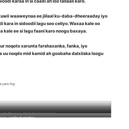
odi karaa in si caadi ah loo tallaali karo.
o kuwii waaweynaa ee jiilaal ku-daba-dheeraaday iyo
i kara in sidoodii lagu soo celiyo. Waxaa kale oo
a kale ee si lagu faani karo noogu baxaya.
r noqoto xarunta farshaxanka, fanka, iyo
a uu noqdo mid kamid ah goobaha dalxiiska loogu
a yara fog.
qti dheer oo jiilaal ah kasoo baxay
r-ku-yaalle duqoobay.