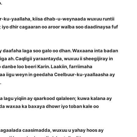
.
-ku-yaallaha, kiisa dhab-u-weynaada wuxuu runtii
; iyo dhir cagaaran oo aroor walba soo daadinaysa fuf
ay daafaha laga soo galo oo dhan. Waxaana inta badan
ga ah. Caqligii yaraantayda, wuxuu ii sheegijiray in
danbe loo beeri Karin. Laakiin, farriimaha
aa iigu weyn in geedaha Ceelbuur-ku-yaallaasha ay
.
 lagu yiqiin ay qaarkood qalaleen; kuwa kalana ay
da waxaa ka baxaya dhowr iyo toban kale oo
magaalada caasimadda, wuxuu u yahay hoos ay