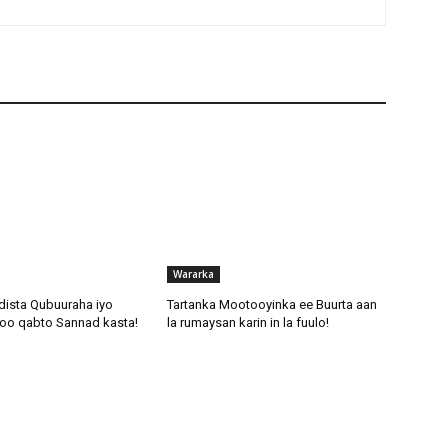
Wararka
dista Qubuuraha iyo
Tartanka Mootooyinka ee Buurta aan
oo qabto Sannad kasta!
la rumaysan karin in la fuulo!