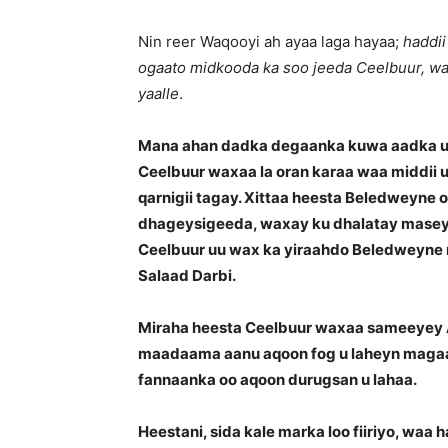
Nin reer Waqooyi ah ayaa laga hayaa;
haddii
ogaato midkooda ka soo jeeda Ceelbuur, wax
yaalle
.
Mana ahan dadka degaanka kuwa aadka ugu
Ceelbuur waxaa la oran karaa waa middii
qarnigii tagay. Xittaa heesta Beledweyne 
dhageysigeeda, waxay ku dhalatay maseyr
Ceelbuur uu wax ka yiraahdo Beledweyne m
Salaad Darbi.
Miraha heesta Ceelbuur waxaa sameeyey Ab
maadaama aanu aqoon fog u laheyn magaa
fannaanka oo aqoon durugsan u lahaa.
Heestani, sida kale marka loo fiiriyo, waa 