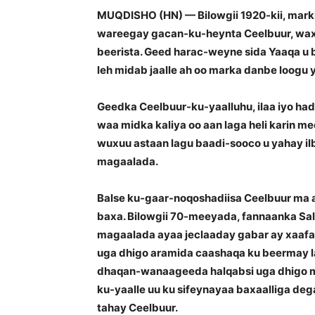
MUQDISHO (HN) — Bilowgii 1920-kii, mark
wareegay gacan-ku-heynta Ceelbuur, wax
beerista. Geed harac-weyne sida Yaaqa u 
leh midab jaalle ah oo marka danbe loogu
Geedka Ceelbuur-ku-yaalluhu, ilaa iyo ha
waa midka kaliya oo aan laga heli karin m
wuxuu astaan lagu baadi-sooco u yahay i
magaalada.
Balse ku-gaar-noqoshadiisa Ceelbuur ma 
baxa. Bilowgii 70-meeyada, fannaanka S
magaalada ayaa jeclaaday gabar ay xaafad 
uga dhigo aramida caashaqa ku beermay la
dhaqan-wanaageeda halqabsi uga dhigo m
ku-yaalle uu ku sifeynayaa baxaalliga d
tahay Ceelbuur.