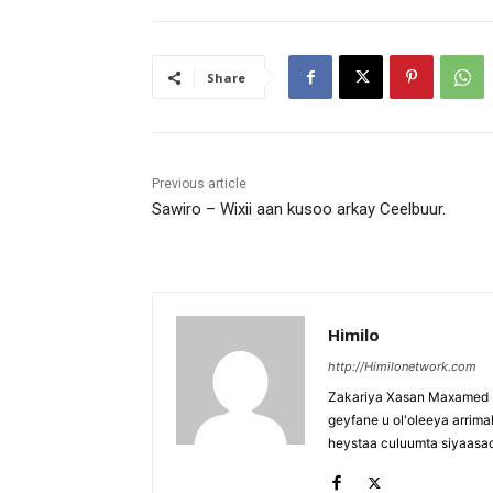
Share
Previous article
Sawiro – Wixii aan kusoo arkay Ceelbuur.
Himilo
http://Himilonetwork.com
Zakariya Xasan Maxamed - 
geyfane u ol'oleeya arri
heystaa culuumta siyaasa