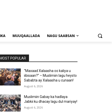
NKA
MUUQAALLADA
NAGU SAABSAN
MOST POPULAR
“Maxaad Xalaasha oo kaliya u
iibisaan?” – Muslimiin lagu heysto
Sababta ay Xalaasha u cunaan!
August 6, 2026
Muslimiin Gabay ka hadlaya
Jabkii ku dhacay lagu dul mariyay!
August 6, 2026