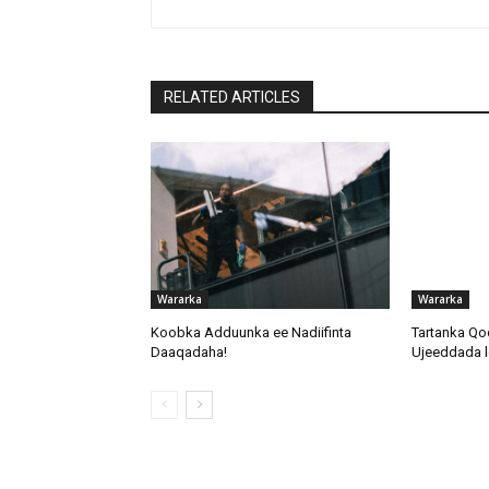
RELATED ARTICLES
Wararka
Wararka
Koobka Adduunka ee Nadiifinta
Tartanka Qo
Daaqadaha!
Ujeeddada l