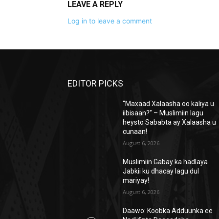
LEAVE A REPLY
Log in to leave a comment
EDITOR PICKS
“Maxaad Xalaasha oo kaliya u
iibisaan?” – Muslimiin lagu
heysto Sababta ay Xalaasha u
cunaan!
August 6, 2026
Muslimiin Gabay ka hadlaya
Jabkii ku dhacay lagu dul
mariyay!
August 6, 2026
Daawo: Koobka Adduunka ee