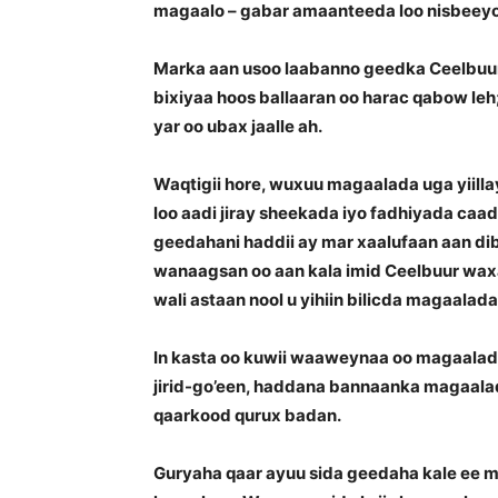
magaalo – gabar amaanteeda loo nisbeeyo
Marka aan usoo laabanno geedka Ceelbuur
bixiyaa hoos ballaaran oo harac qabow leh
yar oo ubax jaalle ah.
Waqtigii hore, wuxuu magaalada uga yiill
loo aadi jiray sheekada iyo fadhiyada caadi
geedahani haddii ay mar xaalufaan aan dib 
wanaagsan oo aan kala imid Ceelbuur wax
wali astaan nool u yihiin bilicda magaalada
In kasta oo kuwii waaweynaa oo magaalada
jirid-go’een, haddana bannaanka magaala
qaarkood qurux badan.
Guryaha qaar ayuu sida geedaha kale ee 