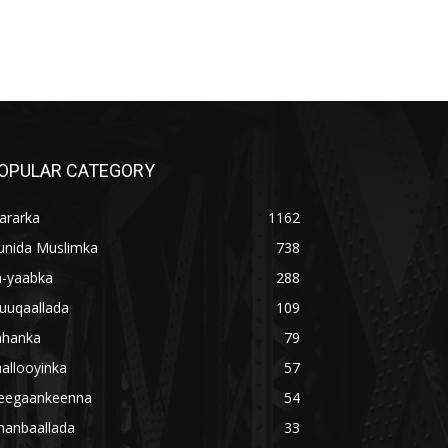
OPULAR CATEGORY
ararka
1162
unida Muslimka
738
a-yaabka
288
uuqaallada
109
ahanka
79
allooyinka
57
eegaankeenna
54
hanbaallada
33