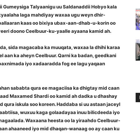
ii Gumeysiga Talyaanigu uu Saldanaddii Hobyo kala
yaalaha laga mahdiyay waxaa ugu weyn dhir-
ballaaran kaas oo bixiya ubax-aan-dhab-u-korin oo
 yeeri doono Ceelbuur-ku-yaalle ayaana kamid ah.
dda, sida magacaba ka muuqata, waxaa la dhihi karaa
eel aan ka aheyn Ceelbuur. Qarni ka badan, geedkani
lbaxnimada iyo xadaaradda fog ee lagu yaqaan
ahan sababta qura ee magaciisa ka dhigtay mid caan
alaad Maxamed Shardi oo kamid ah dadka u dhashay
qura iskula soo koreen. Haddaba si uu astaan jaceyl
abtiisa, wuxuu kaga golaadayaa inuu bilicdeeda iyo
agaalada. Waxaana heesta oo la yiraahdo Ceelbuur-
egaan ahaaneed iyo mid dhaqan-wanaag oo ay caan ku