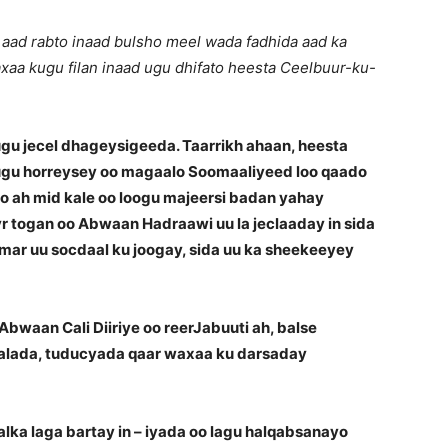
 aad rabto inaad bulsho meel wada fadhida aad ka
aa kugu filan inaad ugu dhifato heesta Ceelbuur-ku-
 jecel dhageysigeeda. Taarrikh ahaan, heesta
 ugu horreysey oo magaalo Soomaaliyeed loo qaado
oo ah mid kale oo loogu majeersi badan yahay
 togan oo Abwaan Hadraawi uu la jeclaaday in sida
ar uu socdaal ku joogay, sida uu ka sheekeeyey
waan Cali Diiriye oo reerJabuuti ah, balse
lada, tuducyada qaar waxaa ku darsaday
halka laga bartay in – iyada oo lagu halqabsanayo