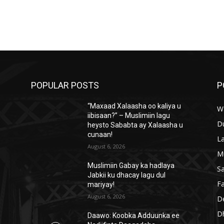
POPULAR POSTS
P
“Maxaad Xalaasha oo kaliya u
W
iibisaan?” – Muslimiin lagu
D
heysto Sababta ay Xalaasha u
cunaan!
L
August 6, 2026
M
Muslimiin Gabay ka hadlaya
S
Jabkii ku dhacay lagu dul
Fa
mariyay!
August 6, 2026
D
D
Daawo: Koobka Adduunka ee