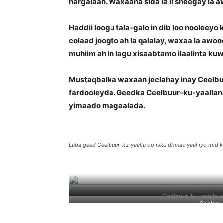
hargalaan. Waxaana sida la ii sheegay la awo
Haddii loogu tala-galo in dib loo nooleey
colaad joogto ah la qalalay, waxaa la awood
muhiim ah in lagu xisaabtamo ilaalinta kuw
Mustaqbalka waxaan jeclahay inay Ceelbuu
fardooleyda. Geedka Ceelbuur-ku-yaallan
yimaado magaalada.
Laba geed Ceelbuur-ku-yaalla oo isku dhinac yaal iyo mid k
Ceelbuur-ku-yaalle wa
Ceelbuu